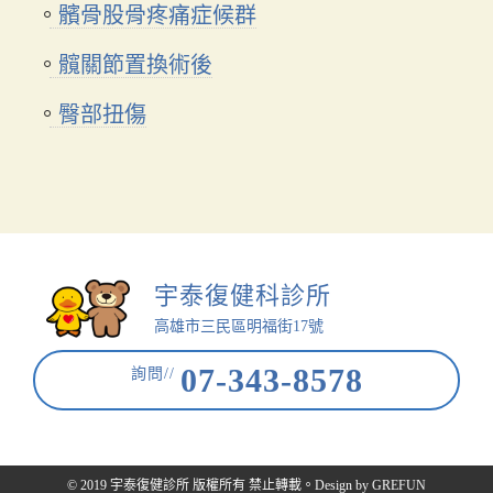
髕骨股骨疼痛症候群
髖關節置換術後
臀部扭傷
宇泰復健科診所
高雄市三民區明福街17號
07-343-8578
詢問//
© 2019 宇泰復健診所 版權所有 禁止轉載。Design by
GREFUN