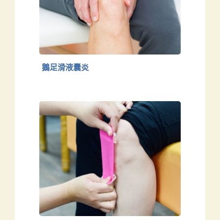
鵝足滑液囊炎
下肢
鵝足滑液囊炎
髕骨肌腱炎(跳耀膝)
下肢