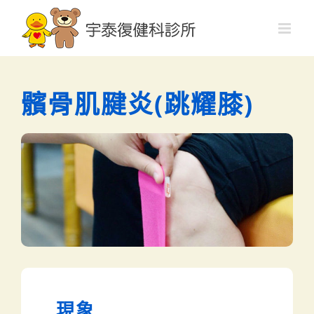
髕骨肌腱炎(跳耀膝)
現象