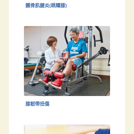
髕骨肌腱炎(跳耀膝)
膝韌帶扭傷
下肢
膝韌帶扭傷